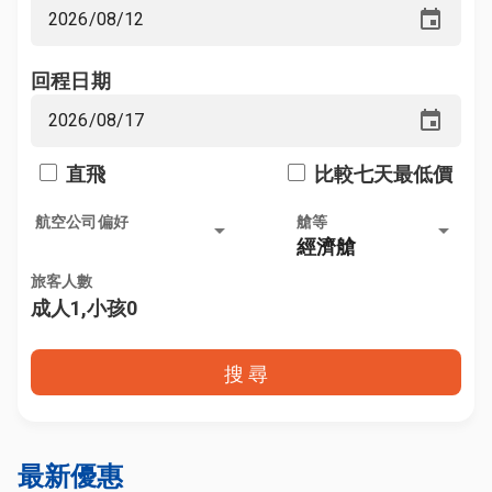
event
回程日期
event
直飛
比較七天最低價
航空公司偏好
艙等
arrow_drop_down
arrow_drop_down
經濟艙
旅客人數
成人1,小孩0
搜 尋
最新優惠