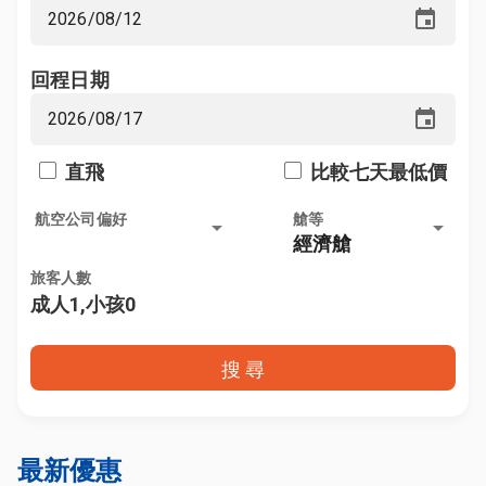
event
回程日期
event
直飛
比較七天最低價
航空公司偏好
艙等
arrow_drop_down
arrow_drop_down
經濟艙
旅客人數
成人1,小孩0
搜 尋
最新優惠