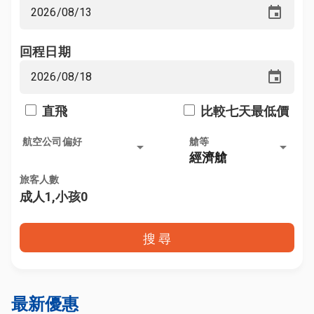
event
回程日期
event
直飛
比較七天最低價
航空公司偏好
艙等
arrow_drop_down
arrow_drop_down
經濟艙
旅客人數
成人1,小孩0
搜 尋
最新優惠