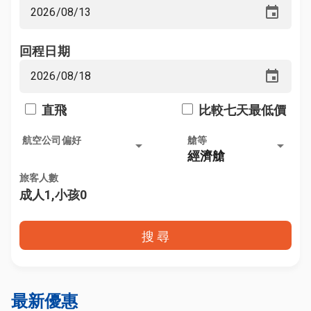
event
回程日期
event
直飛
比較七天最低價
航空公司偏好
艙等
arrow_drop_down
arrow_drop_down
經濟艙
旅客人數
成人1,小孩0
搜 尋
最新優惠