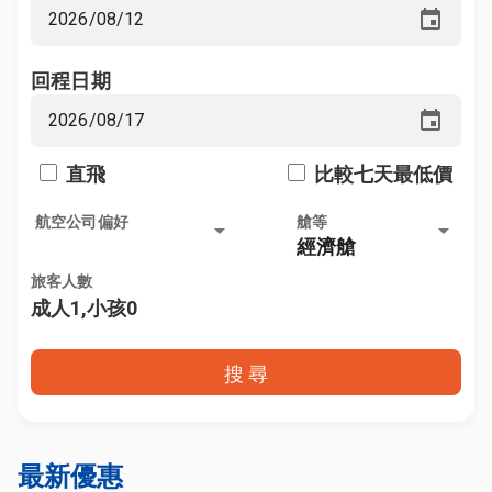
event
回程日期
event
直飛
比較七天最低價
航空公司偏好
艙等
arrow_drop_down
arrow_drop_down
經濟艙
旅客人數
成人1,小孩0
搜 尋
最新優惠