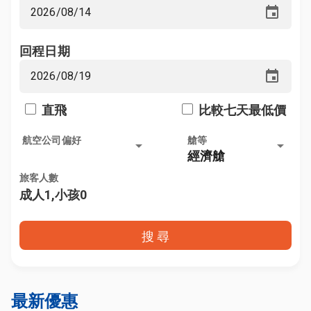
event
回程日期
event
直飛
比較七天最低價
航空公司偏好
艙等
arrow_drop_down
arrow_drop_down
經濟艙
旅客人數
成人1,小孩0
搜 尋
最新優惠