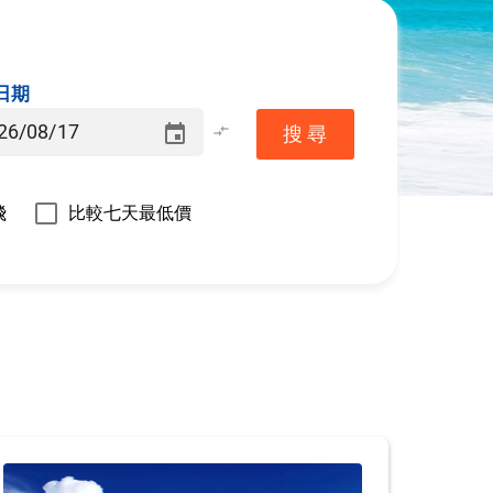
日期
event
compare_arrows
搜 尋
飛
比較七天最低價