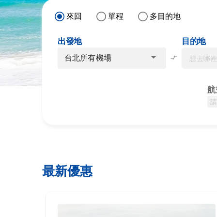
來回
單程
多目的地
出發地
目的地
arrow_drop_down
台北所有機場
compare_arrows
航
最新優惠