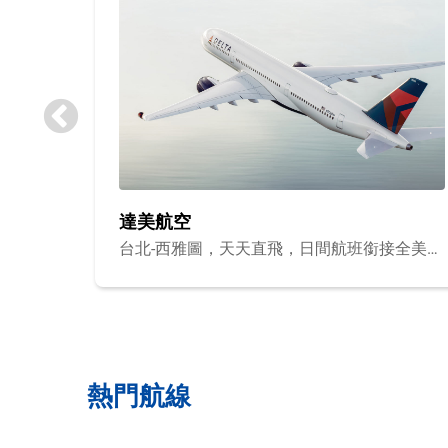
聯合航空
台北-西雅圖，天天直飛，日間航班銜接全美航網。
台北-舊金山經濟艙來回只要$20,900起(未稅)。
熱門航線