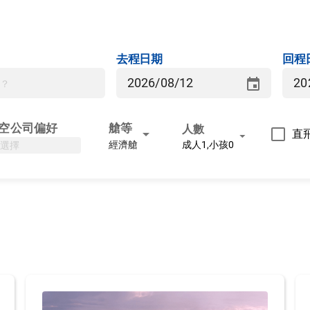
去程日期
回程
event
空公司偏好
艙等
人數
arrow_drop_down
直
arrow_drop_down
成人1,小孩0
經濟艙