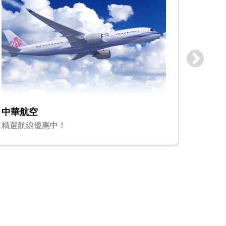
亞洲、歐洲多國 eSIM體驗
長榮航
輸入代碼享優惠！
全球航