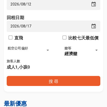
event
回程日期
event
直飛
比較七天最低價
航空公司偏好
艙等
arrow_drop_down
arrow_drop_down
經濟艙
旅客人數
成人1,小孩0
搜 尋
最新優惠